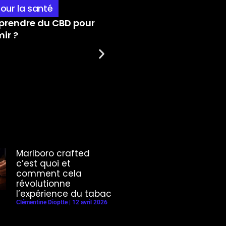
pour la santé
Guides pratiques et as
rendre du CBD pour
Quelle est la fréquence
ir ?
pour la prise de CBD ?
Marlboro crafted
c’est quoi et
comment cela
révolutionne
l’expérience du tabac
Clémentine Dioptte
12 avril 2026