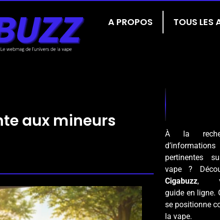
A PROPOS
TOUS LES 
ente aux mineurs
À la reche
d’informations
pertinentes s
vape ? Décou
Cigabuzz
, vo
guide en ligne. 
se positionne c
la vape.