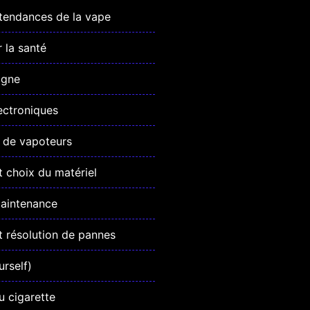
 tendances de la vape
r la santé
igne
ectroniques
de vapoteurs
 choix du matériel
maintenance
 résolution de pannes
urself)
u cigarette