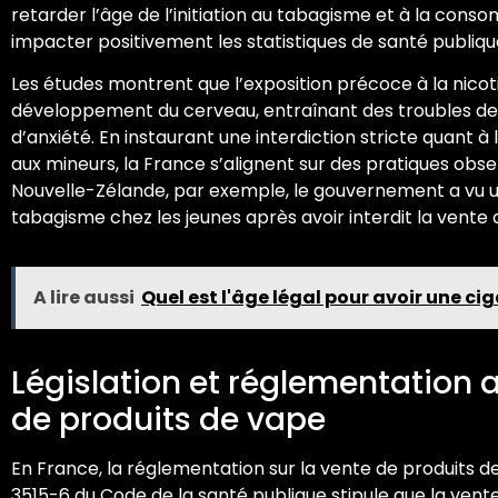
retarder l’âge de l’initiation au tabagisme et à la conso
impacter positivement les statistiques de santé publiqu
Les études montrent que l’exposition précoce à la nicoti
développement du cerveau, entraînant des troubles de l’
d’anxiété. En instaurant une interdiction stricte quant 
aux mineurs, la France s’alignent sur des pratiques obs
Nouvelle-Zélande, par exemple, le gouvernement a vu un
tabagisme chez les jeunes après avoir interdit la vente
A lire aussi
Quel est l'âge légal pour avoir une ci
Législation et réglementation a
de produits de vape
En France, la réglementation sur la vente de produits de 
3515-6 du Code de la santé publique stipule que la vente,