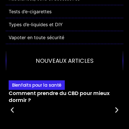
Tests d’e-cigarettes
Types d’e-liquides et DIY
Vapoter en toute sécurité
NOUVEAUX ARTICLES
Bienfaits pour la santé
Comment prendre du CBD pour mieux
Q
dormir ?
p