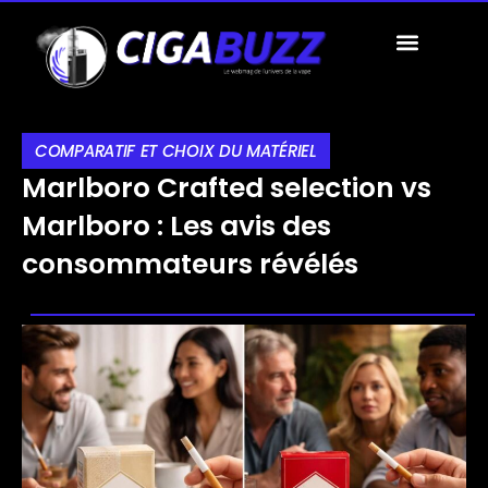
A PROPOS
TOUS LES ARTICLES
PROPOSEZ UN ARTICLE
COMPARATIF ET CHOIX DU MATÉRIEL
Marlboro Crafted selection vs
Marlboro : Les avis des
consommateurs révélés