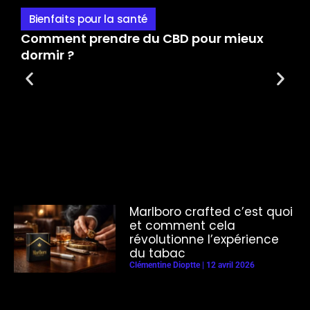
Bienfaits pour la santé
Comment prendre du CBD pour mieux
Q
dormir ?
p
Marlboro crafted c’est quoi
et comment cela
révolutionne l’expérience
du tabac
Clémentine Dioptte
12 avril 2026