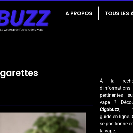
A PROPOS
TOUS LES 
igarettes
À la reche
d’informations
pertinentes s
vape ? Décou
Cigabuzz
, vo
guide en ligne. 
se positionne c
la vape.