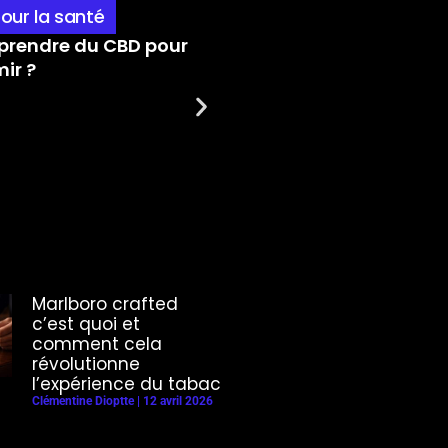
pour la santé
Guides pratiques et as
rendre du CBD pour
Quelle est la fréquence
ir ?
pour la prise de CBD ?
Marlboro crafted
c’est quoi et
comment cela
révolutionne
l’expérience du tabac
Clémentine Dioptte
12 avril 2026