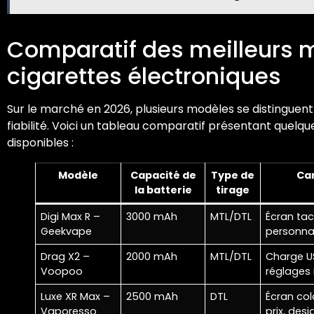
Comparatif des meilleurs 
cigarettes électroniques
Sur le marché en 2026, plusieurs modèles se distinguen
fiabilité. Voici un tableau comparatif présentant quelq
disponibles :
Modèle
Capacité de
Type de
Car
la batterie
tirage
Digi Max R –
3000 mAh
MTL/DTL
Écran tac
Geekvape
personna
Drag X2 –
2000 mAh
MTL/DTL
Charge US
Voopoo
réglages i
Luxe XR Max –
2500 mAh
DTL
Écran col
Vaporesso
prix, de