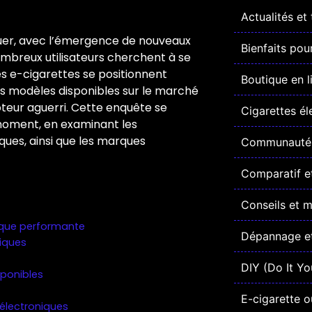
Actualités et
luer, avec l’émergence de nouveaux
Bienfaits pou
mbreux utilisateurs cherchent à se
es e-cigarettes se positionnent
Boutique en l
es modèles disponibles sur le marché
poteur aguerri. Cette enquête se
Cigarettes él
 moment, en examinant les
iques, ainsi que les marques
Communauté 
Comparatif et
Conseils et 
nique performante
Dépannage et
iques
DIY (Do It Yo
sponibles
E-cigarette o
 électroniques