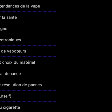
 tendances de la vape
r la santé
igne
ectroniques
de vapoteurs
 choix du matériel
maintenance
 résolution de pannes
urself)
u cigarette