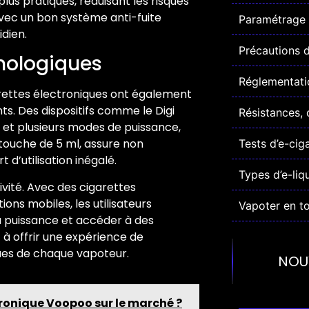
us pratiques, réduisant les risques
avec un bon système anti-fuite
Paramétrage 
dien.
Précautions d'
hnologiques
Réglementatio
rettes électroniques ont également
. Des dispositifs comme le Digi
Résistances, 
 et plusieurs modes de puissance,
rtouche de 5 ml, assure non
Tests d’e-cig
d’utilisation inégalé.
Types d’e-liq
vité. Avec des cigarettes
ns mobiles, les utilisateurs
Vapoter en to
a puissance et accéder à des
 à offrir une expérience de
ques de chaque vapoteur.
NOU
ctronique Voopoo sur le marché ?