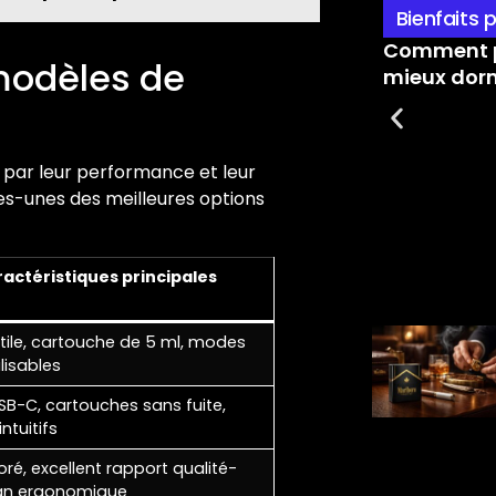
Bienfaits 
Comment p
modèles de
mieux dorm
t par leur performance et leur
ues-unes des meilleures options
actéristiques principales
tile, cartouche de 5 ml, modes
lisables
B-C, cartouches sans fuite,
ntuitifs
oré, excellent rapport qualité-
sign ergonomique