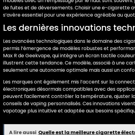
modèles avec un remplissage par le haut sont souvent pl
de fuites et de déversements. Choisir une e-cigarette 
s’avère essentiel pour une expérience agréable au quoti
Les dernières innovations tec
Les avancées technologiques dans le domaine des ciga
permis l’émergence de modèles robustes et performants
Max R de Geekvape, qui intègre un écran tactile couleur
illustrent cette tendance. Ce modèle, associé à une ca
seulement une autonomie optimale mais aussi un confort 
Les marques ont également mis l’accent sur la connecti
électroniques désormais compatibles avec des applicatio
peuvent facilement contrôler la température, ajuster l
conseils de vaping personnalisés. Ces innovations visent
vapotage plus intuitive et adaptée aux besoins spécifi
A lire aussi
Quelle est la meilleure cigarette éle